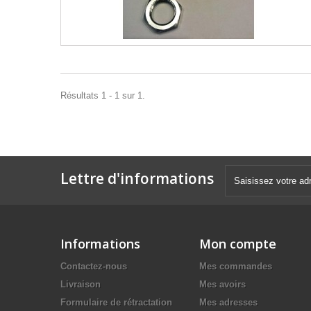
Résultats 1 - 1 sur 1.
Lettre d'informations
Informations
Mon compte
Contactez-nous
Mes commandes
Livraison
Mes avoirs
Formulaire de rétractation
Mes adresses