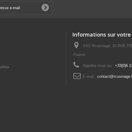
Informations sur votre
SAS Rcusinage, 16 RUE P
France
Appelez-nous au :
+33(0)6 1
elles
E-mail :
contact@rcusinage.f