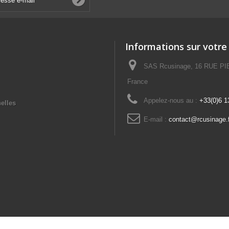
Informations sur votre
SAS Rcusinage, 16 RUE P
France
Appelez-nous au :
+33(0)6 1
elles
E-mail :
contact@rcusinage.f